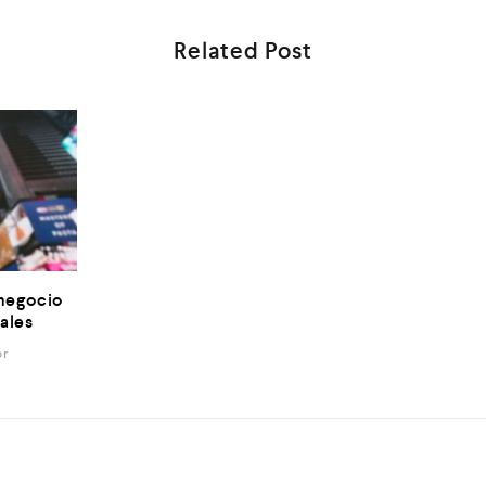
Related Post
 negocio
ales
or