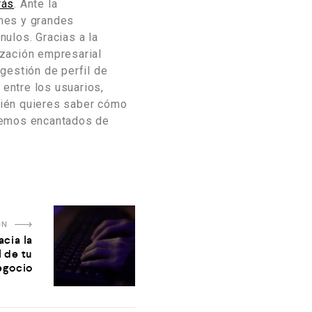
rás
. Ante la
ymes y grandes
ulos. Gracias a la
lización empresarial
gestión de perfil de
entre los usuarios,
bién quieres saber cómo
remos encantados de
ÓN
acia la
l de tu
egocio