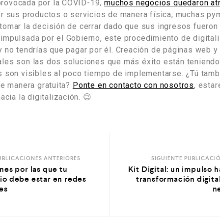
a provocada por la COVID-19,
muchos negocios quedaron at
er sus productos o servicios de manera física, muchas p
omar la decisión de cerrar dado que sus ingresos fueron n
al impulsada por el Gobierno, este procedimiento de digita
 no tendrías que pagar por él. Creación de páginas web y 
les son las dos soluciones que más éxito están teniendo 
s son visibles al poco tiempo de implementarse. ¿Tú tam
de manera gratuita?
Ponte en contacto con nosotros
, esta
acia la digitalización. 😉
UBLICACIONES ANTERIORES
SIGUIENTE PUBLICACI
nes por las que tu
Kit Digital: un impulso h
io debe estar en redes
transformación digita
es
n